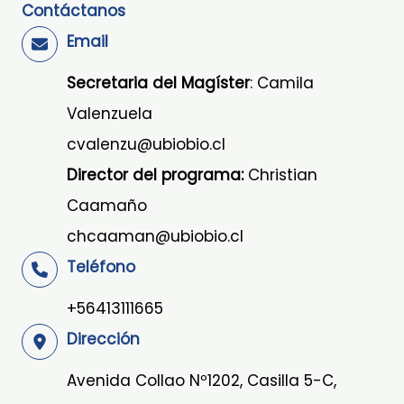
Contáctanos
Email
Secretaria del Magíster
: Camila
Valenzuela
cvalenzu@ubiobio.cl
Director del programa:
Christian
Caamaño
chcaaman@ubiobio.cl
Teléfono
+56413111665
Dirección
Avenida Collao Nº1202, Casilla 5-C,